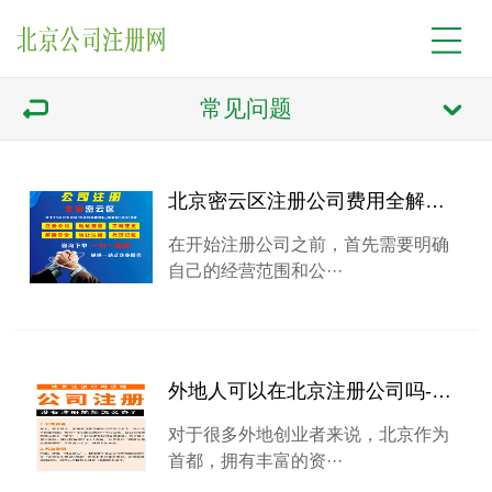
常见问题
北京密云区注册公司费用全解析-北京密云区注册公司费用明细及流程
在开始注册公司之前，首先需要明确
自己的经营范围和公···
外地人可以在北京注册公司吗-外地人在北京注册公司的流程和注意事项
对于很多外地创业者来说，北京作为
首都，拥有丰富的资···