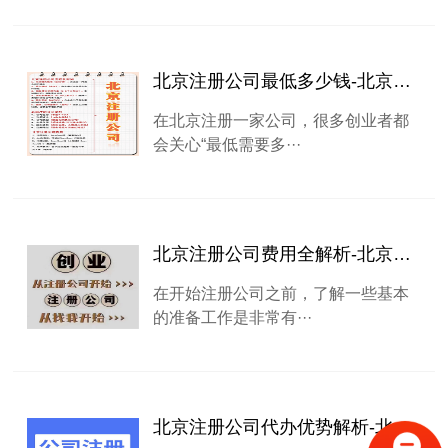
北京注册公司最低多少钱-北京注册公司费用明细及最低成本分析
在北京注册一家公司，很多创业者都
会关心“最低需要多···
北京注册公司费用全解析-北京注册公司需要花多少钱呢？详细费用清单
在开始注册公司之前，了解一些基本
的准备工作是非常有···
北京注册公司代办优势解析-北京公司注册代办服务有哪些优势？